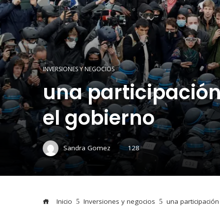
INVERSIONES Y NEGOCIOS
una participación
el gobierno
Sandra Gomez
128
Inicio
Inversiones y negocios
una participació