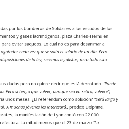
idas por los bomberos de Solidaires a los escudos de los
amientos y gases lacrimógenos, plaza Charles-Hernu en
 para evitar saqueos. Lo cual no es para desanimar a
gotador cada vez que se salta el salario de un día. Pero
isposiciones de la ley, seremos legalistas, pero todo esto
 sus dudas pero no quiere decir que está derrotado.
“Puede
ma. Pero si tengo que volver, aunque sea en retiro, volveré”
,
dría unos meses. ¿El referéndum como solución?
“Será largo y
l. A muchos jóvenes les interesará.
, predice Delphine.
arates, la manifestación de Lyon contó con 22.000
a prefectura. La mitad menos que el 23 de marzo
“La