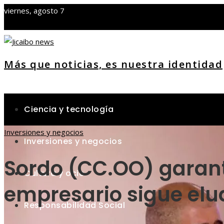
viernes, agosto 7
Más que noticias, es nuestra identidad
Ciencia y tecnología
Inversiones y negocios
Inversiones y negocios
Sordo (CC.OO) garanti
Cultura y ocio
empresario sigue elu
Responsabilidad Social