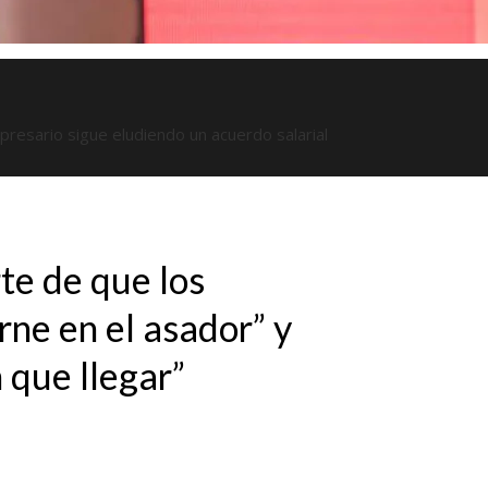
presario sigue eludiendo un acuerdo salarial
te de que los
rne en el asador” y
 que llegar”