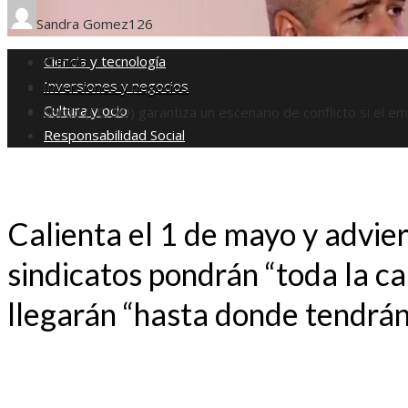
Sandra Gomez
126
Ciencia y tecnología
Inicio
Inversiones y negocios
Inversiones y negocios
Cultura y ocio
Sordo (CC.OO) garantiza un escenario de conflicto si el em
Responsabilidad Social
Calienta el 1 de mayo y advier
sindicatos pondrán “toda la ca
llegarán “hasta donde tendrán