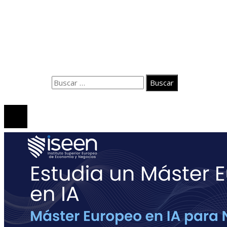
Información
Política de Privacidad
Quiénes Somos
Contacto
Buscar:
© 2025 Jicaibo.