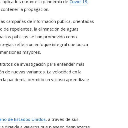
os aplicados durante la pandemia de
Covid-19
,
 contener la propagación.
 las campañas de información pública, orientadas
so de repelentes, la eliminación de aguas
espacios públicos se han promovido como
tegias refleja un enfoque integral que busca
 dimensiones mayores.
stitutos de investigación para entender más
ón de nuevas variantes. La velocidad en la
n la pandemia permitió un valioso aprendizaje
rno de Estados Unidos
, a través de sus
ia dirigida a viajeros que planeen desplazarse