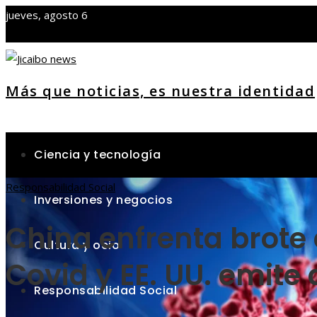
jueves, agosto 6
Más que noticias, es nuestra identidad
Ciencia y tecnología
Responsabilidad Social
Inversiones y negocios
China enfrenta brote 
Cultura y ocio
Covid y EE. UU. emite
Responsabilidad Social